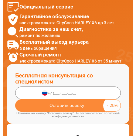
Официальный сервис
Гарантийное обслуживание
электросамоката CityCoco HARLEY X6 до 3 лет
Диагностика за наш счет,
ремонт по желанию
Бесплатный выезд курьера
в день обращения
Срочный ремонт
электросамоката CityCoco HARLEY X6 от 35 минут
Бесплатная консультация со
специалистом
Оставить заявку
Нажимая на кнопку "Оставить заявку" Вы соглашаетесь c
политикой
конфиденциальности