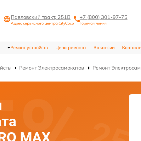
Павловский тракт, 251В
+7 (800) 301-97-75
Адрес сервисного центра CityCoco
Горячая линия
Ремонт устройств
Цена ремонта
Вакансии
Контакт
ойств
Ремонт Электросамокатов
Ремонт Электроса
я
ата
PRO MAX