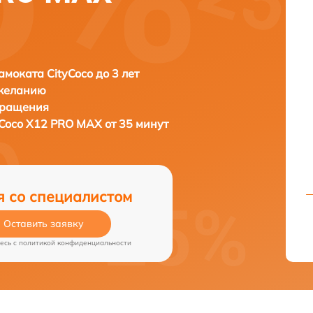
амоката CityCoco до 3 лет
 желанию
бращения
yCoco X12 PRO MAX от 35 минут
я со специалистом
Оставить заявку
есь c
политикой конфиденциальности